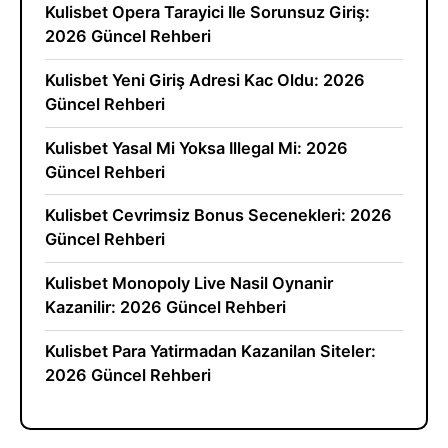
Kulisbet Opera Tarayici Ile Sorunsuz Giriş:
2026 Güncel Rehberi
Kulisbet Yeni Giriş Adresi Kac Oldu: 2026
Güncel Rehberi
Kulisbet Yasal Mi Yoksa Illegal Mi: 2026
Güncel Rehberi
Kulisbet Cevrimsiz Bonus Secenekleri: 2026
Güncel Rehberi
Kulisbet Monopoly Live Nasil Oynanir
Kazanilir: 2026 Güncel Rehberi
Kulisbet Para Yatirmadan Kazanilan Siteler:
2026 Güncel Rehberi