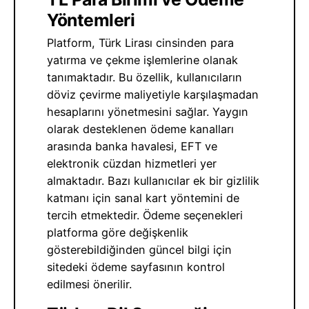
Yöntemleri
Platform, Türk Lirası cinsinden para
yatırma ve çekme işlemlerine olanak
tanımaktadır. Bu özellik, kullanıcıların
döviz çevirme maliyetiyle karşılaşmadan
hesaplarını yönetmesini sağlar. Yaygın
olarak desteklenen ödeme kanalları
arasında banka havalesi, EFT ve
elektronik cüzdan hizmetleri yer
almaktadır. Bazı kullanıcılar ek bir gizlilik
katmanı için sanal kart yöntemini de
tercih etmektedir. Ödeme seçenekleri
platforma göre değişkenlik
gösterebildiğinden güncel bilgi için
sitedeki ödeme sayfasının kontrol
edilmesi önerilir.