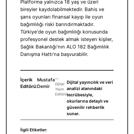
Platforma yalnızca 18 yaş ve üzeri
bireyler kaydolabilmektedir. Bahis ve
şans oyunları finansal kayıp ile oyun
bağımlılığı riski barındırmaktadır.
Türkiye'de oyun bağımlılığı konusunda
profesyonel destek almak isteyen kişiler,
Sağlık Bakanlığı'nın ALO 182 Bağımlılık
Danışma Hattı'na başvurabilir.
İçerik
Mustafa
—
Dijital yayıncılık ve veri
Dijital
Editörü:
Demir
analizi alanındaki
Yayın
Editörü
tecrübesiyle,
okurlarına detaylı ve
güvenilir rehberlik
sunar.
İlgili Etiketler: