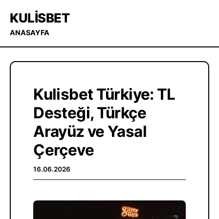
KULISBET
ANASAYFA
Kulisbet Türkiye: TL
Desteği, Türkçe
Arayüz ve Yasal
Çerçeve
16.06.2026