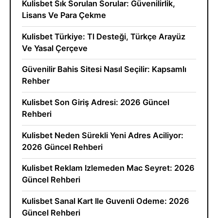
Kulisbet Sık Sorulan Sorular: Güvenilirlik,
Lisans Ve Para Çekme
Kulisbet Türkiye: Tl Desteği, Türkçe Arayüz
Ve Yasal Çerçeve
Güvenilir Bahis Sitesi Nasıl Seçilir: Kapsamlı
Rehber
Kulisbet Son Giriş Adresi: 2026 Güncel
Rehberi
Kulisbet Neden Sürekli Yeni Adres Aciliyor:
2026 Güncel Rehberi
Kulisbet Reklam Izlemeden Mac Seyret: 2026
Güncel Rehberi
Kulisbet Sanal Kart Ile Guvenli Odeme: 2026
Güncel Rehberi