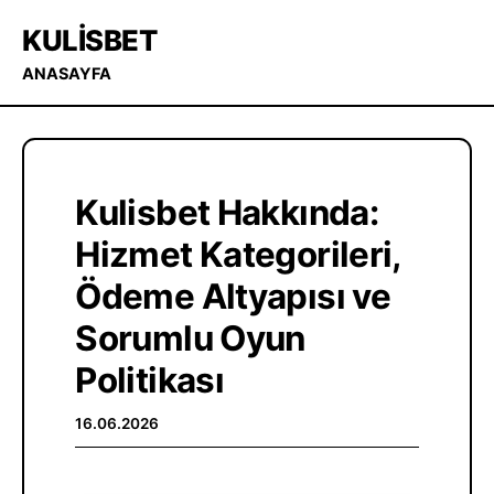
KULISBET
ANASAYFA
Kulisbet Hakkında:
Hizmet Kategorileri,
Ödeme Altyapısı ve
Sorumlu Oyun
Politikası
16.06.2026