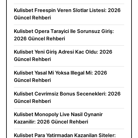
Kulisbet Freespin Veren Slotlar Listesi: 2026
Güncel Rehberi
Kulisbet Opera Tarayici Ile Sorunsuz Giriş:
2026 Güncel Rehberi
Kulisbet Yeni Giriş Adresi Kac Oldu: 2026
Güncel Rehberi
Kulisbet Yasal Mi Yoksa Illegal Mi: 2026
Güncel Rehberi
Kulisbet Cevrimsiz Bonus Secenekleri: 2026
Güncel Rehberi
Kulisbet Monopoly Live Nasil Oynanir
Kazanilir: 2026 Güncel Rehberi
Kulisbet Para Yatirmadan Kazanilan Siteler: