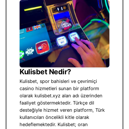
Kulisbet Nedir?
Kulisbet, spor bahisleri ve çevrimiçi
casino hizmetleri sunan bir platform
olarak kulisbet.xyz alan adı üzerinden
faaliyet göstermektedir. Türkçe dil
desteğiyle hizmet veren platform, Türk
kullanıcıları öncelikli kitle olarak
hedeflemektedir. Kulisbet; oran