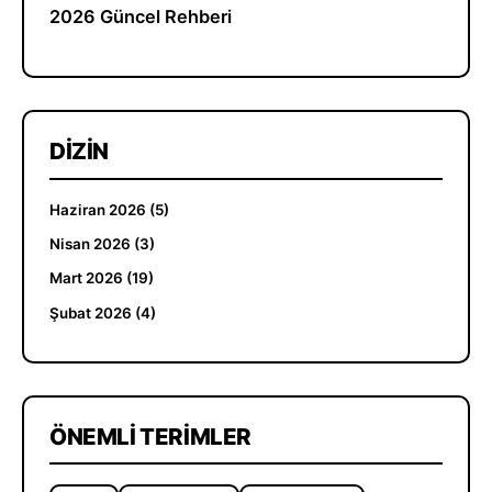
2026 Güncel Rehberi
DIZIN
Haziran 2026 (5)
Nisan 2026 (3)
Mart 2026 (19)
Şubat 2026 (4)
ÖNEMLI TERIMLER