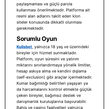
paylaşmaması ve güçlü parola
kullanması önerilmektedir. Platforma ait
resmi alan adlarını taklit eden klon
siteler konusunda dikkatli olunması
gerekmektedir.
Sorumlu Oyun
Kulisbet
, yalnızca 18 yaş ve üzerindeki
bireyler için hizmet sunmaktadır.
Platform; oyun süresini ve yatırım
miktarını sınırlandırmaya yönelik limitler,
hesap askıya alma ve kendini dışlama
(self-exclusion) gibi araçlar içermektedir.
Kumar bağımlılığı belirtileri yaşayan ya
da harcamalarını kontrol etmekte güçlük
çeken bireyler, bağımsız destek ve
danışmanlık kuruluşlarına başvurabilir.
Bahis ve casino faaliyetleri yalnızca