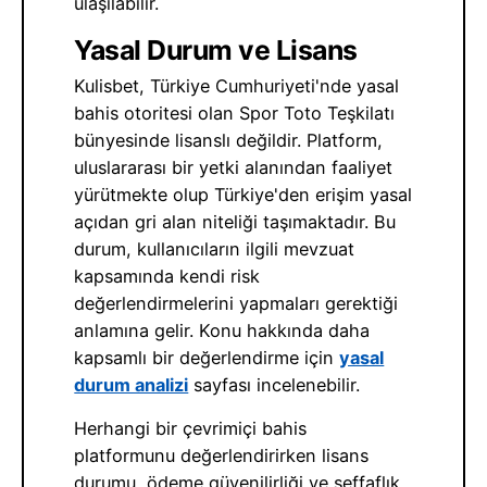
ulaşılabilir.
Yasal Durum ve Lisans
Kulisbet, Türkiye Cumhuriyeti'nde yasal
bahis otoritesi olan Spor Toto Teşkilatı
bünyesinde lisanslı değildir. Platform,
uluslararası bir yetki alanından faaliyet
yürütmekte olup Türkiye'den erişim yasal
açıdan gri alan niteliği taşımaktadır. Bu
durum, kullanıcıların ilgili mevzuat
kapsamında kendi risk
değerlendirmelerini yapmaları gerektiği
anlamına gelir. Konu hakkında daha
kapsamlı bir değerlendirme için
yasal
durum analizi
sayfası incelenebilir.
Herhangi bir çevrimiçi bahis
platformunu değerlendirirken lisans
durumu, ödeme güvenilirliği ve şeffaflık