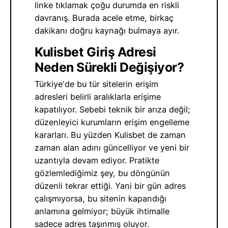
linke tıklamak çoğu durumda en riskli
davranış. Burada acele etme, birkaç
dakikanı doğru kaynağı bulmaya ayır.
Kulisbet Giriş Adresi
Neden Sürekli Değişiyor?
Türkiye'de bu tür sitelerin erişim
adresleri belirli aralıklarla erişime
kapatılıyor. Sebebi teknik bir arıza değil;
düzenleyici kurumların erişim engelleme
kararları. Bu yüzden Kulisbet de zaman
zaman alan adını güncelliyor ve yeni bir
uzantıyla devam ediyor. Pratikte
gözlemlediğimiz şey, bu döngünün
düzenli tekrar ettiği. Yani bir gün adres
çalışmıyorsa, bu sitenin kapandığı
anlamına gelmiyor; büyük ihtimalle
sadece adres taşınmış oluyor.