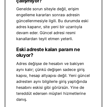
çalışmıyor?
Genelde sorun siteyle değil, erişim
engelleme kararları sonrası adresin
güncellenmesiyle ilgili. Bu durumda eski
adres kapanır, site yeni bir uzantıyla
devam eder. Güncel adresi resmi
kanallardan teyit etmen yeterli.
Eski adreste kalan param ne
oluyor?
Adres değişse de hesabın ve bakiyen
aynı kalır; çünkü değişen sadece giriş
kapısı, hesap altyapısı değil. Yeni güncel
adresten aynı bilgilerle giriş yaptığında
hesabını eskisi gibi görürsün. Yine de
tereddüt edersen müşteri hizmetlerine
danış.