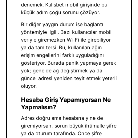
denemek. Kulisbet mobil girişinde bu
küçük adım çoğu sorunu çözüyor.
Bir diğer yaygın durum ise bağlantı
yöntemiyle ilgili. Bazı kullanıcılar mobil
veriyle giremezken Wi-Fi ile girebiliyor
ya da tam tersi. Bu, kullanılan ağın
erişim engellerini farklı uyguladığını
gösteriyor. Burada panik yapmaya gerek
yok; genelde ağ değiştirmek ya da
güncel adresi yeniden teyit etmek yeterli
oluyor.
Hesaba Giriş Yapamıyorsan Ne
Yapmalısın?
Adres doğru ama hesabına yine de
giremiyorsan, sorun büyük ihtimalle şifre
ya da oturum tarafında. Önce şifre