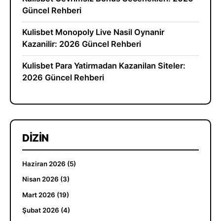
Güncel Rehberi
Kulisbet Monopoly Live Nasil Oynanir
Kazanilir: 2026 Güncel Rehberi
Kulisbet Para Yatirmadan Kazanilan Siteler:
2026 Güncel Rehberi
DIZIN
Haziran 2026 (5)
Nisan 2026 (3)
Mart 2026 (19)
Şubat 2026 (4)