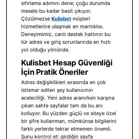
sıfırlama adımını dene; çoğu durumda
mesele bu kadar basit çıkıyor.
Çözülmezse
Kulisbet
müşteri
hizmetlerine ulaşmak en mantıklısı.
Deneyimimiz, canlı destek hattının bu
tür adres ve giriş sorunlarında en hızlı
yol olduğu yönünde.
Kulisbet Hesap Güvenliği
İçin Pratik Öneriler
Adres değişiklikleri sırasında en çok
istismar edilen şey kullanıcının
aceleciliği. Yeni adres aranırken karşına
çıkan sahte sayfalar tam da bu anı
kolluyor. Bu yüzden güçlü ve siteye özel
bir şifre kullanman, mümkünse bilgilerini
farklı yerlerde tekrar etmemen önemli.
Şunu kontrol et: girdiğin sayfa