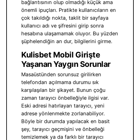
bağlantısının olup olmadığı küçük ama
önemli ipuçları. Pratikte kullanıcıların en
çok takıldığı nokta, taklit bir sayfaya
kullanıcı adı ve şifresini girip sonra
hesabına ulaşamamak oluyor. Bu yüzden
şüphelendiğin an dur, bilgilerini girme.
Kulisbet Mobil Girişte
Yaşanan Yaygın Sorunlar
Masaüstünden sorunsuz girilirken
telefondan açılmama durumu sık
karşılaşılan bir şikayet. Bunun çoğu
zaman tarayıcı önbelleğiyle ilgisi var.
Eski adresi hatırlayan tarayıcı, yeni
adrese yönlenmekte zorlanabiliyor.
Böyle bir durumda yapılacak en basit
şey, tarayıcı geçmişini ve önbelleği
temizlemek ya da farklı bir tarayıcı