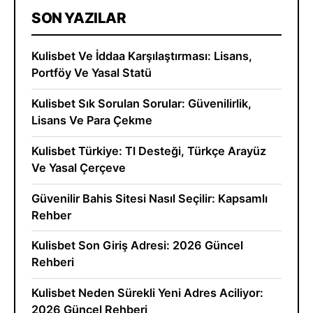
SON YAZILAR
Kulisbet Ve İddaa Karşılaştırması: Lisans,
Portföy Ve Yasal Statü
Kulisbet Sık Sorulan Sorular: Güvenilirlik,
Lisans Ve Para Çekme
Kulisbet Türkiye: Tl Desteği, Türkçe Arayüz
Ve Yasal Çerçeve
Güvenilir Bahis Sitesi Nasıl Seçilir: Kapsamlı
Rehber
Kulisbet Son Giriş Adresi: 2026 Güncel
Rehberi
Kulisbet Neden Sürekli Yeni Adres Aciliyor:
2026 Güncel Rehberi