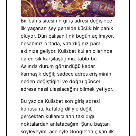
Bir bahis sitesinin giriş adresi değişince
ilk yaşanan şey genelde küçük bir panik
oluyor. Dün çalışan link bugün açılmıyor,
hesabınız ortada, yatırdığınız para
aklınıza geliyor. Kulisbet kullanıcılarında
da en sık karşılaştığımız tablo bu.
Aslında durum göründüğü kadar
karmaşık değil; sadece adres erişiminin
neden değiştiğini ve doğru güncel
adrese nasıl ulaşılacağını bilmek yetiyor.
Bu yazıda Kulisbet son giriş adresi
konusunu, katalog diliyle değil,
gerçekten kullanıcıların takıldığı
noktalardan anlatacağım. Şunu baştan
söyleyeyim: aceleyle Google'da çıkan ilk